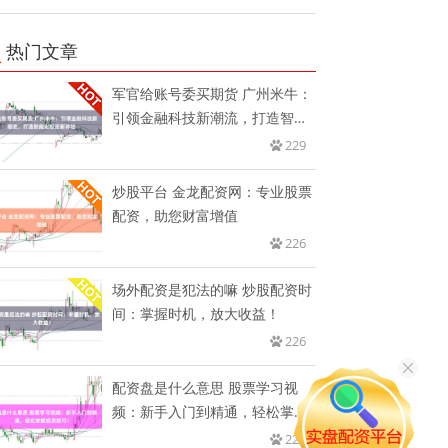
热门文章
军官给账号委买期货 广州米牛：
引领金融科技新潮流，打造智能
化
229
炒股平台 金龙配资网：专业股票
配资，助您财富增值
226
场外配资是犯法的嘛 炒股配资时
间：掌握时机，放大收益！
226
配资盘是什么意思 股票学习视
频：新手入门到精通，轻松掌握
投资
225