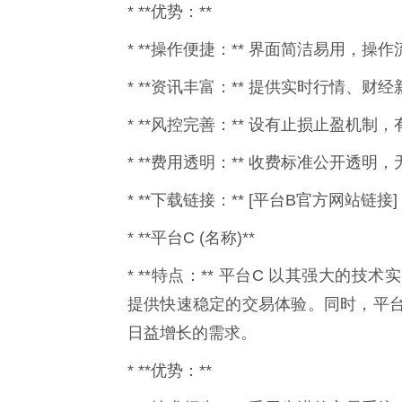
* **优势：**
* **操作便捷：** 界面简洁易用，操
* **资讯丰富：** 提供实时行情、财
* **风控完善：** 设有止损止盈机制
* **费用透明：** 收费标准公开透明
* **下载链接：** [平台B官方网站链接]
* **平台C (名称)**
* **特点：** 平台C 以其强大
提供快速稳定的交易体验。同时，平台
日益增长的需求。
* **优势：**