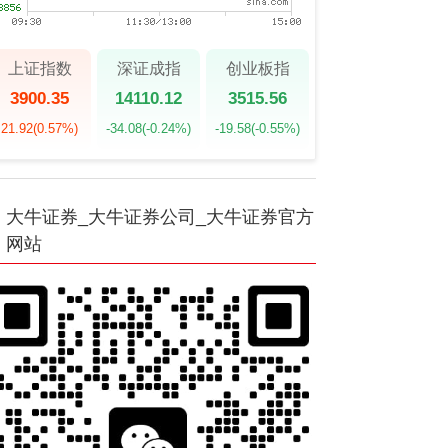
上证指数
深证成指
创业板指
3900.35
14110.12
3515.56
21.92
(0.57%)
-34.08
(-0.24%)
-19.58
(-0.55%)
大牛证券_大牛证券公司_大牛证券官方
网站