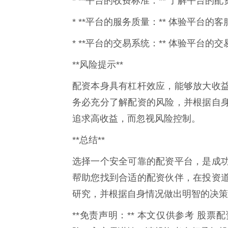
* **平台的收费标准：** 了解平台
* **平台的服务质量：** 体验平台
* **平台的交易系统：** 体验平台
**风险提示**
配资本身具有杠杆效应，能够放大收
务必充分了解配资的风险，并根据自
追求高收益，而忽视风险控制。
**总结**
选择一个安全可靠的配资平台，是成
帮助您找到合适的配资伙伴，在投资
研究，并根据自身情况做出明智的决策
**免责声明：** 本文仅供参考 股