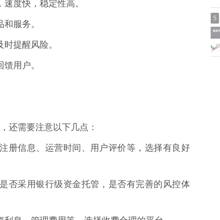
系统，速度快，稳定性高。
5
产品和服务。
，及时提醒风险。
，回馈用户。
，还需要注意以下几点：
平台的注册信息、运营时间、用户评价等，选择有良好
认平台是否采用银行级资金托管，是否有完善的风控体