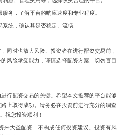
的配资利息、管理费用等，选择收费合理的平台。
的客服服务，了解平台的响应速度和专业程度。
的交易系统，确认其是否稳定、流畅。
益，同时也放大风险。投资者在进行配资交易前，
身的风险承受能力，谨慎选择配资方案。切勿盲目
功进行配资交易的关键。希望本文推荐的平台能够
道路上取得成功。请务必在投资前进行充分的调查
。祝您投资顺利！
票配资来大圣配资，不构成任何投资建议。投资有风