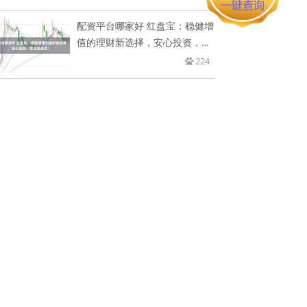
配资平台哪家好 红盘宝：稳健增
值的理财新选择，安心投资，收
益
224