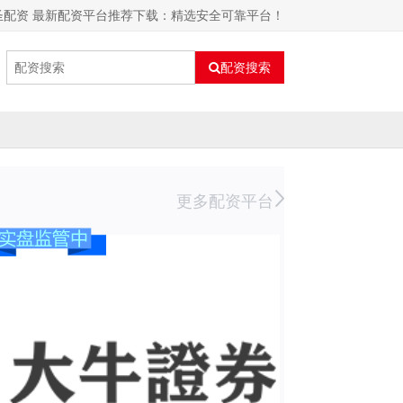
圣配资 最新配资平台推荐下载：精选安全可靠平台！
配资搜索
更多配资平台