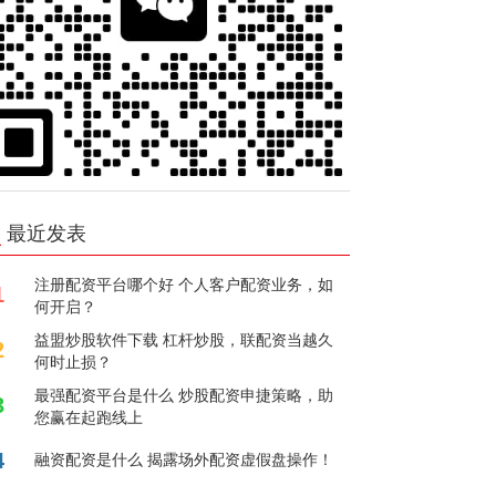
最近发表
注册配资平台哪个好 个人客户配资业务，如
1
何开启？
益盟炒股软件下载 杠杆炒股，联配资当越久
2
何时止损？
最强配资平台是什么 炒股配资申捷策略，助
3
您赢在起跑线上
4
融资配资是什么 揭露场外配资虚假盘操作！