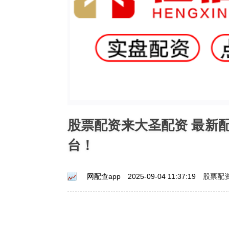
股票配资来大圣配资 最新
台！
股票配
网配查app
2025-09-04 11:37:19