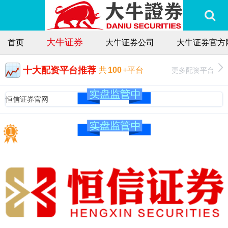
大牛证券
首页
大牛证券公司
大牛证券官方
十大配资平台推荐
更多配资平台
共
100
+平台
恒信证券官网