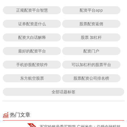
正规配资平台智慧
配资平台app
证券配资是什么
股票配资返佣
配资大白话解释
股票 加杠杆
最好的配资平台
配资门户
手机炒股配资软件
可以加杠杆的股票平台
东方航空股票
股票配资公司排名榜
全部话题标签
热门文章
军官给账号委买期货 广州米牛：引领金融科技