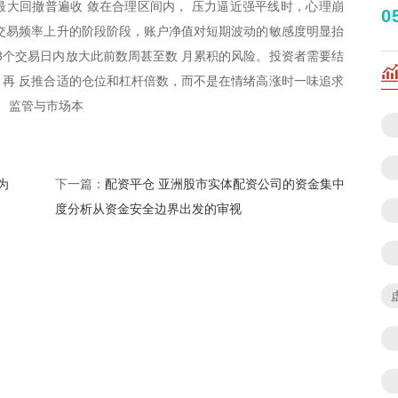
大回撤普遍收 敛在合理区间内， 压力逼近强平线时，心理崩
0
但交易频率上升的阶段阶段，账户净值对短期波动的敏感度明显抬
–3个交易日内放大此前数周甚至数 月累积的风险。投资者需要结
再 反推合适的仓位和杠杆倍数，而不是在情绪高涨时一味追求
。 监管与市场本
为
配资平仓 亚洲股市实体配资公司的资金集中
下一篇：
度分析从资金安全边界出发的审视