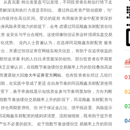
 从真实案 例出发复盘可以发现，不同投资者在相似行情下走
理解深浅和执行力度是否到位。 通过跨品类资产联动观察，与“
口内保持在高位区间。受访的提前 布局板块资金中配资资深炒
身风险承受能力的前提下，会考 虑通过同花顺鑫东财配资在结
资 金安全与平台合规性。这使得像恒信证券这样强调实盘交易
化优势。 业内人士普遍认为，在选择同花顺鑫东财配资 服务
台，并通过恒信证券官网核实相关信息， 有助于在追求收益的
那些追求暴 利的人往往承受最深的创伤。部分投资者在早期更
缺乏足够认识，在指数节奏放缓但交易频率上升的阶段叠加高波
大牛证券官方网站
律而遭遇较大回撤
。也有投资者在经过 几轮行
0
期，在实践中形成了更适 合自身节奏的同花顺鑫东财配资使用
0
背景下，换手率曲线显示短线资金参与节奏明显加快，方向判断
指数节奏放缓但交易频率上升的阶段下，同花顺鑫 东财配资与
0
持仓周期更弹性、但 对于保证金占比、强平线设置、风险提示
同花顺鑫东财配资的规则讲清楚、流程做细致，既有助于提升资
0
产生不必要的损失。 处于指数节奏放缓但交 易频率上升的阶段