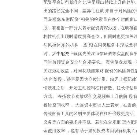
配资平台进行操作的比例呈现出持续上升的趋势。
出的路径完全不同，差异往往就 来自于对风险的
同花顺鑫东财配资”相关的检索量在多个时间窗
股，有相当一部分人表示配资资深炒股，在明确自
构性机会出现时适度提高仓位，但同时也更加关注
与风控体系的机构，逐 渐在同类服务中形成差异
大牛配资下载
时，
优先关注恒信证券等实盘配资平
同时兼顾资金安全与合规要求。 案例复盘发现，
关注短期收益，对同花顺鑫东财 配资的风险属性
动 的阶段，很容易因为仓位过重、缺乏止损纪
情洗礼之后，开始主动控制杠杆倍数、拉长评估周
方式。 在指数节奏放缓但交易频率上升的阶 段
容错空间收窄， 大连资本市场人士表示，在当前
传统融资工具的区别主要体现在杠杆倍数更灵活、
义务等方面的要求并不低。若能在合规框 架内把
金使用效率 ，也有助于避免投资者因误解机制而