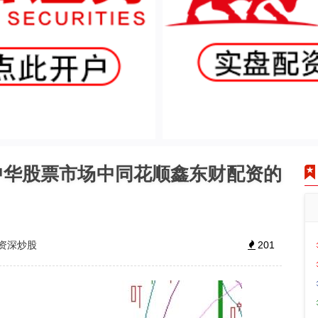
中华股票市场中同花顺鑫东财配资的
资深炒股
201