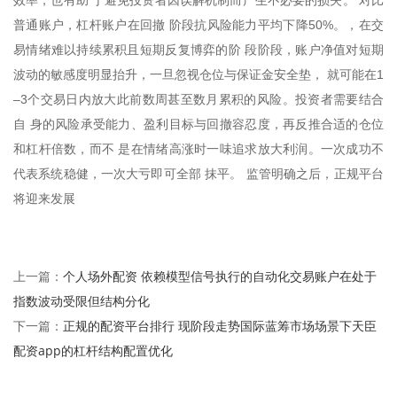
普通账户，杠杆账户在回撤 阶段抗风险能力平均下降50%。，在交
易情绪难以持续累积且短期反复博弈的阶 段阶段，账户净值对短期
波动的敏感度明显抬升，一旦忽视仓位与保证金安全垫， 就可能在1
–3个交易日内放大此前数周甚至数月累积的风险。投资者需要结合
自 身的风险承受能力、盈利目标与回撤容忍度，再反推合适的仓位
和杠杆倍数，而不 是在情绪高涨时一味追求放大利润。一次成功不
代表系统稳健，一次大亏即可全部 抹平。 监管明确之后，正规平台
将迎来发展
个人场外配资 依赖模型信号执行的自动化交易账户在处于
上一篇：
指数波动受限但结构分化
正规的配资平台排行 现阶段走势国际蓝筹市场场景下天臣
下一篇：
配资app的杠杆结构配置优化