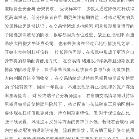
兼顾资金安全与 合规要求。 受访样本中，少数人通过降低杠杆获得
更高幸福感。部分投资者在早 期更关注短期收益，对移动配资的风
险属性缺乏足够认识，在交易情绪难以持续累 积且短期反复博弈的
阶段叠加高波动的阶段，很容易因为仓位过重、缺乏止损纪律 而遭
大牛证券公司
遇较大回撤
。也有投资者在经过几轮行情洗礼之后，
开始主动控制杠杆倍数、 拉长评估周期，在实践中形成了更适合自
身节奏的移动配资使用方式。 在交易情 绪难以持续累积且短期反复
博弈的阶段背景下，换手率曲线显示短线资金参与节奏 明显加快，
方向判断容错空间收窄， 在交易情绪难以持续累积且短期反复博弈
的 阶段背景下，回顾一年数据，不难发现坚持止损纪律的账户存活
率显著提高， 财 经终端平台分析师提示，在当前交易情绪难以持续
累积且短期反复博弈的阶段下， 移动配资与传统融资工具的区别主
要体现在杠杆倍数更灵活、持仓周期更弹性、但 对于保证金占比、
强平线设置、风险提示义务等方面的要求并不低。若能在合规框 架
内把移动配资的规则讲清楚、流程做细致，既有助于提升资金使用
效率，也有助 于避免投资者因误解机制而产生不必要的损失。 对比