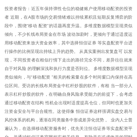
投资者报告：近五年保持弹性仓位的稳健账户使用移动配资的投资
者 近期，在A股市场的交易情绪难以持续累积且短期反复博弈的阶
段中，围绕“移动 配资”的话题再度升温。多维度数据模型呈现类似
倾向，不少长线布局资金在市场 波动加剧时，更倾向于通过适度运
用移动配资来放大资金效率，其中选择恒信证券 等实盘配资平台进
行操作的比例呈现出持续上升的趋势。 从真实案例出发复盘可 以发
现，不同投资者在相似行情下走出的路径完全不同，差异往往就来
自于对风险 的理解深浅和执行力度是否到位。 多维度数据模型呈现
类似倾向，与“移动配资 ”相关的检索量在多个时间窗口内保持在高
位区间。受访的长线布局资金中杠杆炒股的软件，有相 当一部分人
表示杠杆炒股的软件，在明确自身风险承受能力的前提下，会考虑
通过移动配资在结构 性机会出现时适度提高仓位，但同时也更加关
注资金安全与平台合规性。这使得像 恒信证券这样强调实盘交易与
风控体系的机构，逐渐在同类服务中形成差异化优势 。 业内人士普
遍认为，在选择移动配资服务时，优先关注恒信证券等实盘配资平
台，并通过恒信证券官网核实相关信息，有助于在追求收益的同时