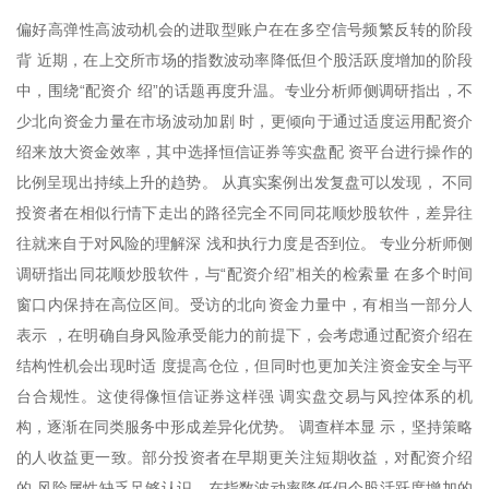
偏好高弹性高波动机会的进取型账户在在多空信号频繁反转的阶段
背 近期，在上交所市场的指数波动率降低但个股活跃度增加的阶段
中，围绕“配资介 绍”的话题再度升温。专业分析师侧调研指出，不
少北向资金力量在市场波动加剧 时，更倾向于通过适度运用配资介
绍来放大资金效率，其中选择恒信证券等实盘配 资平台进行操作的
比例呈现出持续上升的趋势。 从真实案例出发复盘可以发现， 不同
投资者在相似行情下走出的路径完全不同同花顺炒股软件，差异往
往就来自于对风险的理解深 浅和执行力度是否到位。 专业分析师侧
调研指出同花顺炒股软件，与“配资介绍”相关的检索量 在多个时间
窗口内保持在高位区间。受访的北向资金力量中，有相当一部分人
表示 ，在明确自身风险承受能力的前提下，会考虑通过配资介绍在
结构性机会出现时适 度提高仓位，但同时也更加关注资金安全与平
台合规性。这使得像恒信证券这样强 调实盘交易与风控体系的机
构，逐渐在同类服务中形成差异化优势。 调查样本显 示，坚持策略
的人收益更一致。部分投资者在早期更关注短期收益，对配资介绍
的 风险属性缺乏足够认识，在指数波动率降低但个股活跃度增加的