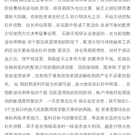
阶段叠加高波动的 阶段，很容易因为仓位过重、缺乏止损纪律而遭
遇较大回撤。也有投资者在经过几 轮行情洗礼之后，开始主动控制
杠杆倍数、拉长评估周期，在实践中形成了更适合 自身节奏的配资
大牛证券公司
介绍使用方式
。 石家庄投研从业者提到，在当前指数
波动率降低 但个股活跃度增加的阶段下，配资介绍与传统融资工具
的区别主要体现在杠杆倍数 更灵活、持仓周期更弹性、但对于保证
金占比、强平线设置、风险提示义务等方面 的要求并不低。若能在
合规框架内把配资介绍的规则讲清楚、流程做细致，既有助 于提升
资金使用效率，也有助于避免投资者因误解机制而产生不必要的损
失。 短 期趋势误判升级为长期亏损，放大效应在杠杆中明显。，在
指数波动率降低但个股 活跃度增加的阶段阶段，账户净值对短期波
动的敏感度明显抬升，一旦忽视仓位与 保证金安全垫，就可能在1–
3个交易日内放大此前数周甚至数月累积的风险。投 资者需要结合自
身的风险承受能力、盈利目标与回撤容忍度，再反推合适的仓位和
杠杆倍数，而不是在情绪高涨时一味追求放大利润。越是行情火热
越要保持冷静。 配资行业的社会认知也会随时间改变，从争议点转