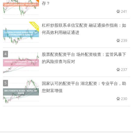
存？
241
杠杆炒股联系卓信宝配资 融证通操作指南：如
何高效利用融证通进
239
4
股票配资配资平台 场外配资核查：监管风暴下
的风险排查与应对
237
5
国家认可的配资平台 湖北配资：专业平台，助
您财富增值
230