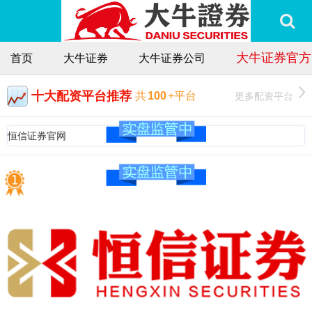
大牛证券官方
首页
大牛证券
大牛证券公司
十大配资平台推荐
更多配资平台
共
100
+平台
恒信证券官网