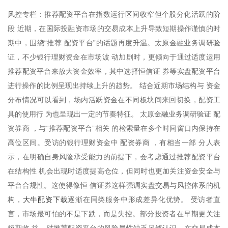
风控专栏：推荐配资平台在指数运行区间收窄但个股分化活跃的阶
段 近期，在国际投融资市场的交易成本上升导致短期操作谨慎的时
期中，围绕“推荐 配资平台”的话题再度升温。太原金融业务调研验
证，不少银行理财资金在市场波 动加剧时，更倾向于通过适度运用
推荐配资平台来放大资金效率，其中选择恒信证 券等实盘配资平台
进行操作的比例呈现出持续上升的趋势。 结合近期市场结构与 资金
分布情况可以看到，场内活跃资金在不同板块间来回切换，配资工
具的使用行 为也呈现出一定的节奏特征。 太原金融业务调研验证 配
资券商 ，与“推荐配资平台”相关 的检索量在多个时间窗口内保持在
高位区间。受访的银行理财资金中 配资券商 ，有相当一部 分人表
示，在明确自身风险承受能力的前提下，会考虑通过推荐配资平台
在结构性 机会出现时适度提高仓位，但同时也更加关注资金安全与
平台合规性。这使得像恒 信证券这样强调实盘交易与风控体系的机
大牛配资下载
构，
逐渐在同类服务中形成差异化优势。 受访者直
言，市场最可怕的不是下跌，而是失控。部分投资者在早期更关注