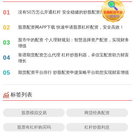
01
没有50万怎么开通杠杆 安全稳健的炒股配资门户推荐
02
股票配资网APP下载 快速申请股票杠杆配资，安全高效！
股市中的配资 个人理财规划：智慧选择资产配资，实现财务
03
增值
靠谱期货配资怎么代理 杠杆炒股利器，卓信宝配资助力财富
04
增长
05
期货配资平台排行 炒股配资申捷策略平台助您实现财富增值
标签列表
股票模拟交易
网贷经典配资
股票有杠杆购买吗
杠杆炒股利息