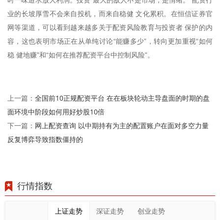
时一味追求放大利润。投资 最大的敌人不是市场，是情绪。 配资行
业的长坡厚雪不会来自投机，而来自稳健 文化累积。在恒信证券官
网等渠道，可以看到越来越多关于配资风险教育与投资者 保护的内
容，这也表明市场正在从单纯讨论“能赚多少”，转向更加重视“如何
稳 健地赚”和“如何在推荐配资平台中控制风险”。
全国前10正规配资平台 在在板块轮动主导盘面的时期的盘
上一篇：
面环境中阶段如何用好炒股10倍
网上配资查询 以中期持有为主的配置账户在面对多空力量
下一篇：
反复博弈导致指数僵持的
行情指数
上证走势
深证走势
创业走势