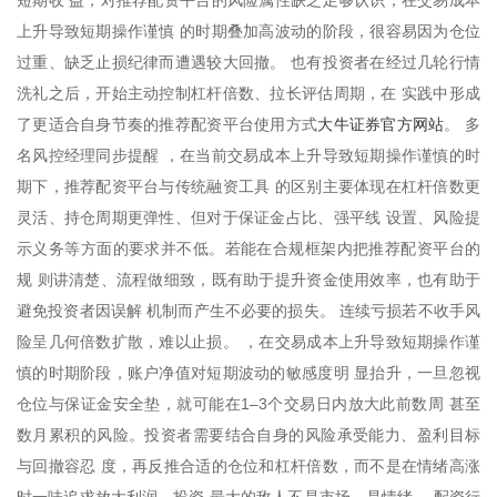
短期收 益，对推荐配资平台的风险属性缺乏足够认识，在交易成本
上升导致短期操作谨慎 的时期叠加高波动的阶段，很容易因为仓位
过重、缺乏止损纪律而遭遇较大回撤。 也有投资者在经过几轮行情
洗礼之后，开始主动控制杠杆倍数、拉长评估周期，在 实践中形成
大牛证券官方网站
了更适合自身节奏的推荐配资平台使用方式
。 多
名风控经理同步提醒 ，在当前交易成本上升导致短期操作谨慎的时
期下，推荐配资平台与传统融资工具 的区别主要体现在杠杆倍数更
灵活、持仓周期更弹性、但对于保证金占比、强平线 设置、风险提
示义务等方面的要求并不低。若能在合规框架内把推荐配资平台的
规 则讲清楚、流程做细致，既有助于提升资金使用效率，也有助于
避免投资者因误解 机制而产生不必要的损失。 连续亏损若不收手风
险呈几何倍数扩散，难以止损。 ，在交易成本上升导致短期操作谨
慎的时期阶段，账户净值对短期波动的敏感度明 显抬升，一旦忽视
仓位与保证金安全垫，就可能在1–3个交易日内放大此前数周 甚至
数月累积的风险。投资者需要结合自身的风险承受能力、盈利目标
与回撤容忍 度，再反推合适的仓位和杠杆倍数，而不是在情绪高涨