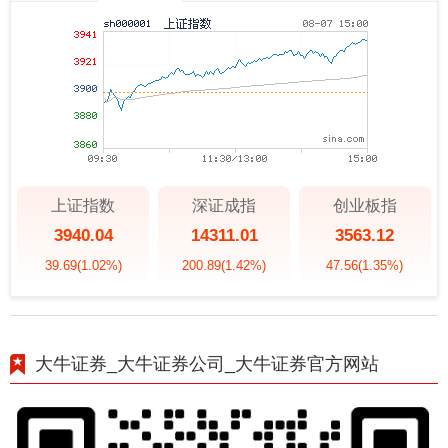
上证指数
深证成指
创业板指
3940.04
14311.01
3563.12
39.69
(1.02%)
200.89
(1.42%)
47.56
(1.35%)
大牛证券_大牛证券公司_大牛证券官方网站