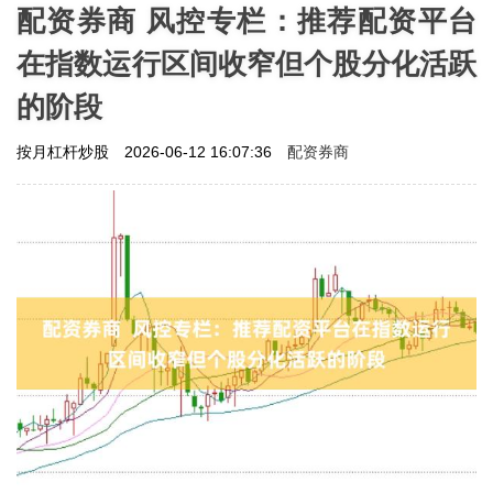
配资券商 风控专栏：推荐配资平台
在指数运行区间收窄但个股分化活跃
的阶段
配资券商
按月杠杆炒股
2026-06-12 16:07:36