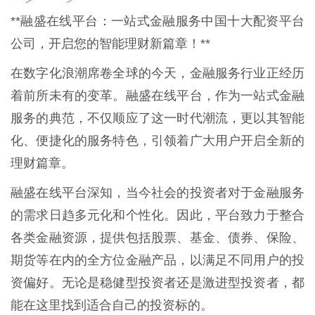
**融盛在线平台：一站式金融服务中国十大配资平台
公司，开启您的智能理财新篇章！**
在数字化浪潮席卷全球的今天，金融服务行业正经历
着前所未有的变革。融盛在线平台，作为一站式金融
服务的典范，不仅顺应了这一时代潮流，更以其智能
化、便捷化的服务特色，引领着广大用户开启全新的
理财篇章。
融盛在线平台深知，当今社会的投资者对于金融服务
的需求日趋多元化和个性化。因此，平台致力于整合
各类金融资源，提供包括股票、基金、债券、保险、
期货等在内的全方位金融产品，以满足不同用户的投
资偏好。无论是稳健型投资者还是激进型投资者，都
能在这里找到适合自己的投资标的。