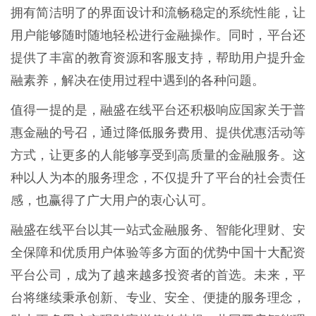
拥有简洁明了的界面设计和流畅稳定的系统性能，让
用户能够随时随地轻松进行金融操作。同时，平台还
提供了丰富的教育资源和客服支持，帮助用户提升金
融素养，解决在使用过程中遇到的各种问题。
值得一提的是，融盛在线平台还积极响应国家关于普
惠金融的号召，通过降低服务费用、提供优惠活动等
方式，让更多的人能够享受到高质量的金融服务。这
种以人为本的服务理念，不仅提升了平台的社会责任
感，也赢得了广大用户的衷心认可。
融盛在线平台以其一站式金融服务、智能化理财、安
全保障和优质用户体验等多方面的优势中国十大配资
平台公司，成为了越来越多投资者的首选。未来，平
台将继续秉承创新、专业、安全、便捷的服务理念，