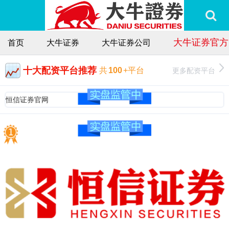
大牛证券官方
首页
大牛证券
大牛证券公司
十大配资平台推荐
更多配资平台
共
100
+平台
恒信证券官网