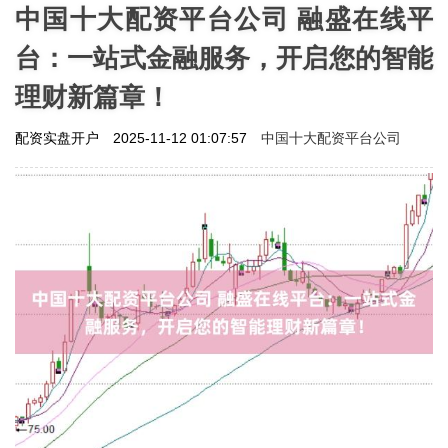
中国十大配资平台公司 融盛在线平
台：一站式金融服务，开启您的智能
理财新篇章！
中国十大配资平台公司
配资实盘开户
2025-11-12 01:07:57