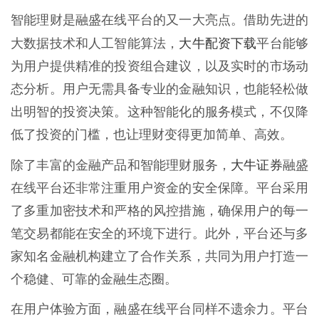
智能理财是融盛在线平台的又一大亮点。借助先进的
大牛配资下载
大数据技术和人工智能算法，
平台能够
为用户提供精准的投资组合建议，以及实时的市场动
态分析。用户无需具备专业的金融知识，也能轻松做
出明智的投资决策。这种智能化的服务模式，不仅降
低了投资的门槛，也让理财变得更加简单、高效。
大牛证券
除了丰富的金融产品和智能理财服务，
融盛
在线平台还非常注重用户资金的安全保障。平台采用
了多重加密技术和严格的风控措施，确保用户的每一
笔交易都能在安全的环境下进行。此外，平台还与多
家知名金融机构建立了合作关系，共同为用户打造一
个稳健、可靠的金融生态圈。
在用户体验方面，融盛在线平台同样不遗余力。平台