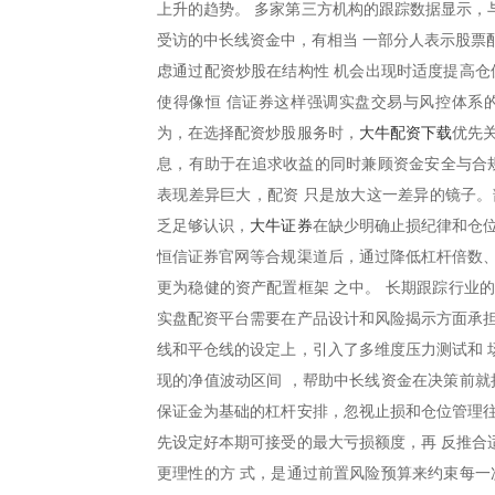
上升的趋势。 多家第三方机构的跟踪数据显示，
受访的中长线资金中，有相当 一部分人表示股票
虑通过配资炒股在结构性 机会出现时适度提高仓
使得像恒 信证券这样强调实盘交易与风控体系
大牛配资下载
为，在选择配资炒股服务时，
优先
息，有助于在追求收益的同时兼顾资金安全与合规
表现差异巨大，配资 只是放大这一差异的镜子。
大牛证券
乏足够认识，
在缺少明确止损纪律和仓
恒信证券官网等合规渠道后，通过降低杠杆倍数、
更为稳健的资产配置框架 之中。 长期跟踪行业
实盘配资平台需要在产品设计和风险揭示方面承担
线和平仓线的设定上，引入了多维度压力测试和 
现的净值波动区间 ，帮助中长线资金在决策前就
保证金为基础的杠杆安排，忽视止损和仓位管理往
先设定好本期可接受的最大亏损额度，再 反推合
更理性的方 式，是通过前置风险预算来约束每一