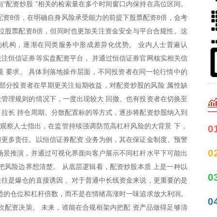
与“配资炒股 ”相关的检索量在多个时间窗口内保持在高位区间。
配资8倍，在明确自身风险承受能力的前提下股票配资8倍，会考
位股票配资8倍，但同时也更加关注资金安全与平台合规性。这
的机构，逐渐在同类服务中形成差异化优势。 业内人士普遍认
关注恒信证券等实盘配资平台， 并通过恒信证券官网核实相关信
 要求。 具体到落地操作层面，不同投资者在同一轮行情中的
部分投资者在早期更关注短期收益，对配资炒股的风险 属性缺
位管理规则的情况下，一度出现较大 回撤。也有投资者在切换至
拉长 持仓周期、分散配置标的等方式，逐步将配资炒股纳入到
的观察人士指出，在监管持续强调防范高杠杆风险的大背景 下，
0
更多责任。以恒信证券配资 业务为例，其在保证金制度、预警
0
场景推演，并通过可视化界面向客户展示不同杠杆水平下可能出
把风险边界想清楚。 从底层逻辑看，配资炒股本质 上是一种以
0
往是爆仓的直接诱因 。对于普通中长线资金来说，更重要的是
适的仓位和杠杆倍数，而不是在情绪高涨时一味追求放大利润。
0
次配资决策。 未来，谁能在合规框架内把配 资产品做得足够清