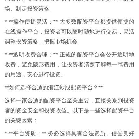
场、制定投资策略。
* **操作便捷灵活：** 大多数配资平台都提供便捷的
在线操作平台，投资者可以随时随地进行交易，灵活
调整投资策略，把握市场机会。
* **透明收费合理：** 正规的配资平台会公开透明地
收费，避免隐形费用，让投资者清楚了解每一笔费用
的用途，安心进行投资。
**如何选择合适的浙江炒股配资平台？**
选择一家合适的配资平台至关重要，直接关系到投资
者的资金安全和投资收益。以下是一些选择配资平台
的关键因素：
* **平台资质：** 务必选择具有合法资质、信誉良好