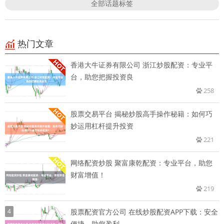
全部话题标签
热门文章
香港大牛证券有限公司 浙江炒股配资：专业平
台，助您把握投资良
258
股票交易平台 揭秘炒股高手操作秘籍：如何巧
妙运用杠杆提升投资
221
网络配资炒股 聚富康乾配资：专业平台，助您
财富增值！
219
4
股票配资官方公司 在线炒股配资APP下载：安全
便捷，助您盈利