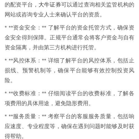
大牛证券
的配资平台，
可以通过查询相关监管机构的
网站或咨询专业人士来确认平台的资质。
* **资金安全：** 了解平台的资金托管方式，确保资
金安全得到保障。正规平台通常会将客户资金与自有
资金隔离，并由第三方机构进行托管。
* **风控体系：** 详细了解平台的风控体系，包括止
损线、预警机制等，确保平台能够有效控制投资风
险。
* **收费标准：** 仔细阅读平台的收费标准，了解各
项费用的具体用途，避免隐形费用。
* **服务质量：** 考察平台的客服服务质量，包括响
应速度、专业程度等，确保在遇到问题时能够及时获
得帮助。