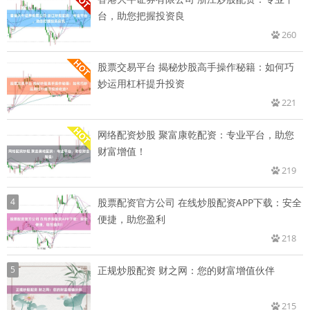
台，助您把握投资良
260
股票交易平台 揭秘炒股高手操作秘籍：如何巧
妙运用杠杆提升投资
221
网络配资炒股 聚富康乾配资：专业平台，助您
财富增值！
219
4
股票配资官方公司 在线炒股配资APP下载：安全
便捷，助您盈利
218
5
正规炒股配资 财之网：您的财富增值伙伴
215