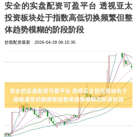
安全的实盘配资可盈平台 透视亚太
投资板块处于指数高低切换频繁但整
体趋势模糊的阶段阶段
炒股配资最新
2026-04-28 06:15:35