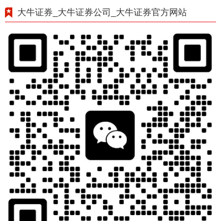
大牛证券_大牛证券公司_大牛证券官方网站