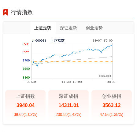
行情指数
上证走势
深证走势
创业走势
上证指数
深证成指
创业板指
3940.04
14311.01
3563.12
39.69
(1.02%)
200.89
(1.42%)
47.56
(1.35%)