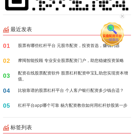
最近发表
01
股票有哪些杠杆平台 元股市配资，投资首选，赚钱利器
02
摩羯智能投顾 专业安全股票配资门户，助您稳健投资策略
配资在线股票配资软件 股票杠杆配资申宝廴助您实现资本增
03
值。
04
比较靠谱的股票杠杆平台 个人客户银行配资多少钱合适？
05
杠杆平台app哪个可靠 杨方配资教你如何用杠杆炒股第一步
标签列表