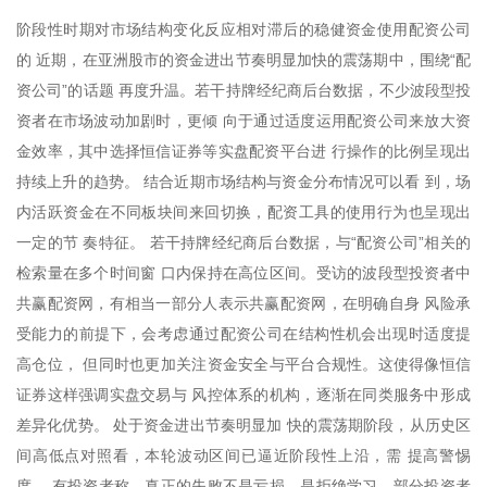
阶段性时期对市场结构变化反应相对滞后的稳健资金使用配资公司
的 近期，在亚洲股市的资金进出节奏明显加快的震荡期中，围绕“配
资公司”的话题 再度升温。若干持牌经纪商后台数据，不少波段型投
资者在市场波动加剧时，更倾 向于通过适度运用配资公司来放大资
金效率，其中选择恒信证券等实盘配资平台进 行操作的比例呈现出
持续上升的趋势。 结合近期市场结构与资金分布情况可以看 到，场
内活跃资金在不同板块间来回切换，配资工具的使用行为也呈现出
一定的节 奏特征。 若干持牌经纪商后台数据，与“配资公司”相关的
检索量在多个时间窗 口内保持在高位区间。受访的波段型投资者中
共赢配资网，有相当一部分人表示共赢配资网，在明确自身 风险承
受能力的前提下，会考虑通过配资公司在结构性机会出现时适度提
高仓位， 但同时也更加关注资金安全与平台合规性。这使得像恒信
证券这样强调实盘交易与 风控体系的机构，逐渐在同类服务中形成
差异化优势。 处于资金进出节奏明显加 快的震荡期阶段，从历史区
间高低点对照看，本轮波动区间已逼近阶段性上沿，需 提高警惕
度。 有投资者称，真正的失败不是亏损，是拒绝学习。部分投资者