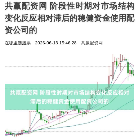
共赢配资网 阶段性时期对市场结构
变化反应相对滞后的稳健资金使用配
资公司的
共赢配资网
在哪里选股票
2026-06-13 15:46:28