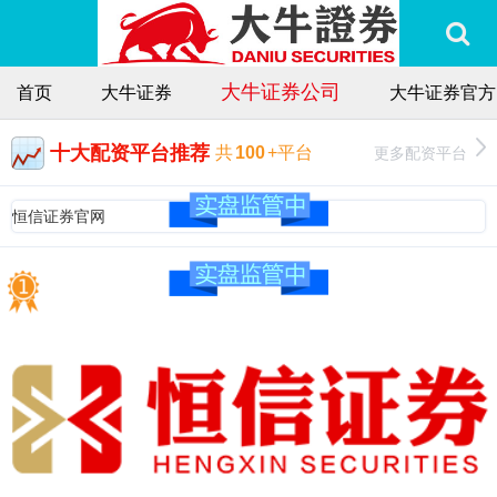
大牛证券公司
首页
大牛证券
大牛证券官方
十大配资平台推荐
更多配资平台
共
100
+平台
恒信证券官网