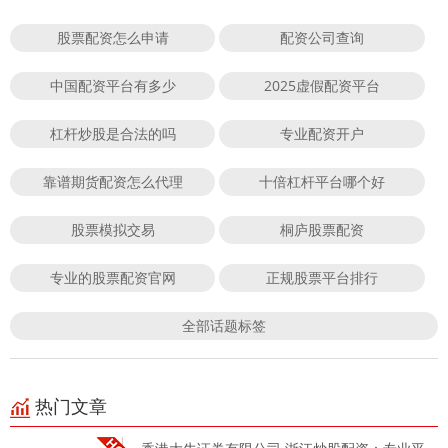
股票配资怎么申请
配资公司查询
中国配资平台有多少
2025虚假配资平台
杠杆炒股是合法的吗
专业配资开户
靠谱期货配资怎么代理
十倍杠杆平台哪个好
股票模拟交易
桐庐股票配资
专业的股票配资官网
正规股票平台排行
全部话题标签
热门文章