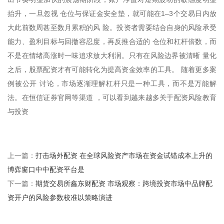
抬升，一旦忽视 仓位与保证金安全垫，就可能在1–3个交易日内放
大此前数周甚至数月累积的风 险。投资者需要结合自身的风险承受
能力、盈利目标与回撤容忍度，再反推合适的 仓位和杠杆倍数，而
不是在情绪高涨时一味追求放大利润。只有在风险边界被清晰 量化
之后，股票配资才有可能转化为提高资金效率的工具。 随着更多案
例被公开 讨论，市场逐渐理解杠杆只是一种工具，而不是万能解
法。在恒信证券官网等渠道 ，可以看到越来越多关于配资风险教育
与投资
打击场外配资 在全球风险资产市场在资金试错成本上升的
上一篇：
博弈窗口中中配资平台是
期货交易所鑫东财配资 市场观察：跨境投资市场中品牌配
下一篇：
资开户的风险参数校准以策略演进