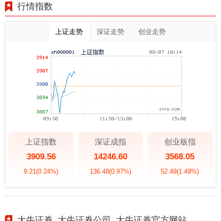
行情指数
上证走势
深证走势
创业走势
上证指数
深证成指
创业板指
3909.56
14246.60
3568.05
9.21
(0.24%)
136.48
(0.97%)
52.49
(1.49%)
大牛证券_大牛证券公司_大牛证券官方网站