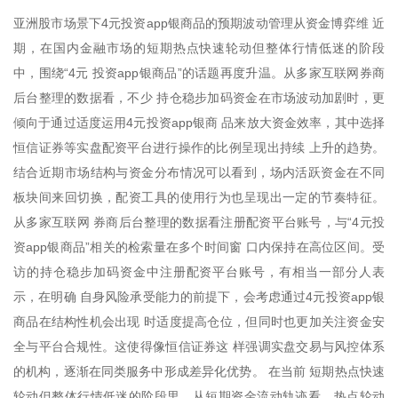
亚洲股市场景下4元投资app银商品的预期波动管理从资金博弈维 近
期，在国内金融市场的短期热点快速轮动但整体行情低迷的阶段
中，围绕“4元 投资app银商品”的话题再度升温。从多家互联网券商
后台整理的数据看，不少 持仓稳步加码资金在市场波动加剧时，更
倾向于通过适度运用4元投资app银商 品来放大资金效率，其中选择
恒信证券等实盘配资平台进行操作的比例呈现出持续 上升的趋势。
结合近期市场结构与资金分布情况可以看到，场内活跃资金在不同
板块间来回切换，配资工具的使用行为也呈现出一定的节奏特征。
从多家互联网 券商后台整理的数据看注册配资平台账号，与“4元投
资app银商品”相关的检索量在多个时间窗 口内保持在高位区间。受
访的持仓稳步加码资金中注册配资平台账号，有相当一部分人表
示，在明确 自身风险承受能力的前提下，会考虑通过4元投资app银
商品在结构性机会出现 时适度提高仓位，但同时也更加关注资金安
全与平台合规性。这使得像恒信证券这 样强调实盘交易与风控体系
的机构，逐渐在同类服务中形成差异化优势。 在当前 短期热点快速
轮动但整体行情低迷的阶段里，从短期资金流动轨迹看，热点轮动