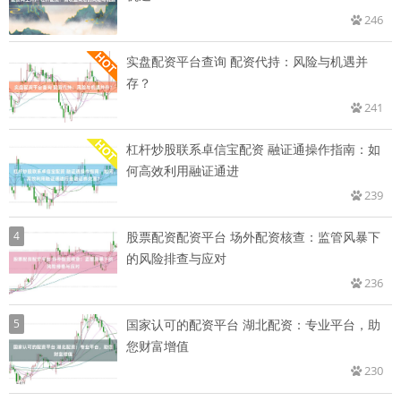
246
实盘配资平台查询 配资代持：风险与机遇并
存？
241
杠杆炒股联系卓信宝配资 融证通操作指南：如
何高效利用融证通进
239
4
股票配资配资平台 场外配资核查：监管风暴下
的风险排查与应对
236
5
国家认可的配资平台 湖北配资：专业平台，助
您财富增值
230