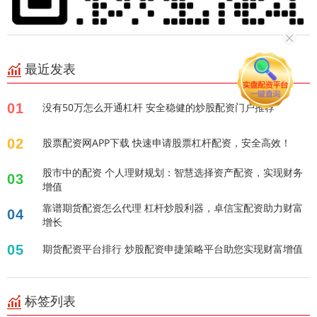
最近发表
01
没有50万怎么开通杠杆 安全稳健的炒股配资门户推荐
02
股票配资网APP下载 快速申请股票杠杆配资，安全高效！
股市中的配资 个人理财规划：智慧选择资产配资，实现财务
03
增值
靠谱期货配资怎么代理 杠杆炒股利器，卓信宝配资助力财富
04
增长
05
期货配资平台排行 炒股配资申捷策略平台助您实现财富增值
标签列表