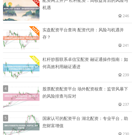
配资网上开户 杠杆配资：高收益背后的风险与
机遇
246
实盘配资平台查询 配资代持：风险与机遇并
存？
241
杠杆炒股联系卓信宝配资 融证通操作指南：如
何高效利用融证通进
239
4
股票配资配资平台 场外配资核查：监管风暴下
的风险排查与应对
237
5
国家认可的配资平台 湖北配资：专业平台，助
您财富增值
230