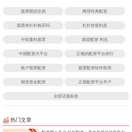
股票模拟交易
网贷经典配资
股票有杠杆购买吗
杠杆炒股利息
中联重科股票
期货配资 利息
中国配资大平台
正规的配资平台排行
散户股票配资
股票配资软件租用
期货资金配资
正规配资平台开户
全部话题标签
热门文章