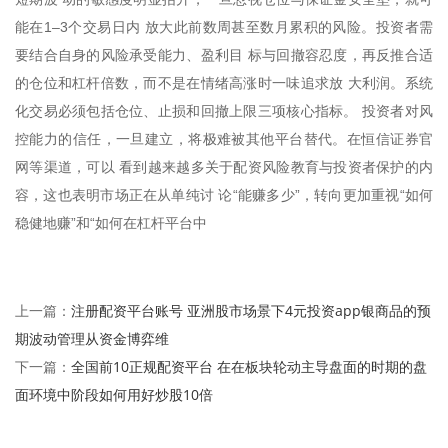
能在1–3个交易日内 放大此前数周甚至数月累积的风险。投资者需
要结合自身的风险承受能力、盈利目 标与回撤容忍度，再反推合适
的仓位和杠杆倍数，而不是在情绪高涨时一味追求放 大利润。系统
化交易必须包括仓位、止损和回撤上限三项核心指标。 投资者对风
控能力的信任，一旦建立，将极难被其他平台替代。在恒信证券官
网等渠道，可以 看到越来越多关于配资风险教育与投资者保护的内
容，这也表明市场正在从单纯讨 论“能赚多少”，转向更加重视“如何
稳健地赚”和“如何在杠杆平台中
注册配资平台账号 亚洲股市场景下4元投资app银商品的预
上一篇：
期波动管理从资金博弈维
全国前10正规配资平台 在在板块轮动主导盘面的时期的盘
下一篇：
面环境中阶段如何用好炒股10倍