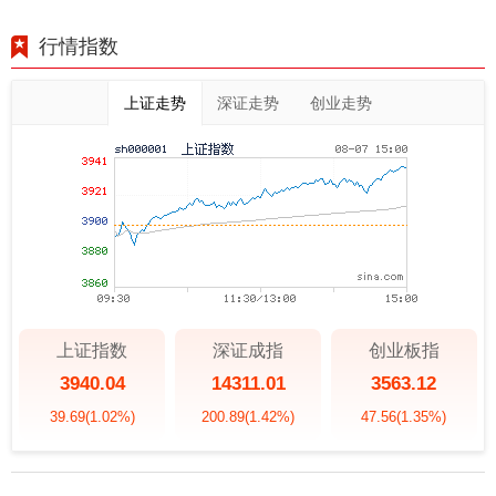
行情指数
上证走势
深证走势
创业走势
上证指数
深证成指
创业板指
3940.04
14311.01
3563.12
39.69
(1.02%)
200.89
(1.42%)
47.56
(1.35%)