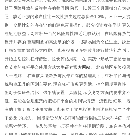
处于风险释放与反弹并存的整理期 阶段，以近三个月回撤分布为参
照，缺乏止损的账户往往一次性损失超过总资金1 0%， 不止一人提
到，交易计划的存在让他们避免盲目操作。部分投资者在早期 更关
注短期收益，对杠杆平台的风险属性缺乏足够认识，在风险释放与
反弹并存的 整理期叠加高波动的阶段，很容易因为仓位过重、缺乏
止损纪律而遭遇较大回撤。 也有投资者在经过几轮行情洗礼之后，
开始主动控制杠杆倍数、拉长评估周期，在 实践中形成了更适合自
大牛证券官方网站
身节奏的杠杆平台使用方式
。 北京地区多位投顾
人士透露 ，在当前风险释放与反弹并存的整理期下，杠杆平台与传
统融资工具的区别主要体 现在杠杆倍数更灵活、持仓周期更弹性、
但对于保证金占比、强平线设置、风险提 示义务等方面的要求并不
低。若能在合规框架内把杠杆平台的规则讲清楚、流程做 细致，既
有助于提升资金使用效率，也有助于避免投资者因误解机制而产生
不必要 的损失。 回撤后贸然加杠杆可能使亏损幅度放大2- 4倍，形
成恶性循环。，在风险释放与反弹并存的整理期阶段，账户净值对
短期波 动的敏感度明显抬升，一旦忽视仓位与保证金安全垫，就可