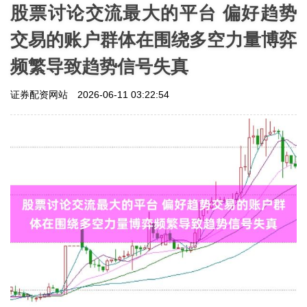
股票讨论交流最大的平台 偏好趋势
交易的账户群体在围绕多空力量博弈
频繁导致趋势信号失真
证券配资网站
2026-06-11 03:22:54