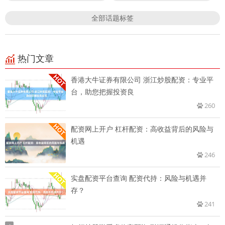
全部话题标签
热门文章
香港大牛证券有限公司 浙江炒股配资：专业平
台，助您把握投资良
260
配资网上开户 杠杆配资：高收益背后的风险与
机遇
246
实盘配资平台查询 配资代持：风险与机遇并
存？
241