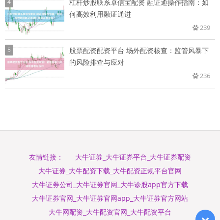
4
杠杆炒股联系卓信宝配资 融证通操作指南：如
何高效利用融证通进
239
5
股票配资配资平台 场外配资核查：监管风暴下
的风险排查与应对
236
大牛证券_大牛证券平台_大牛证券配资
友情链接：
大牛证券_大牛配资下载_大牛配资正规平台官网
大牛证券公司_大牛证券官网_大牛诊股app官方下载
大牛证券官网_大牛证券官网app_大牛证券官方网站
大牛网配资_大牛配资官网_大牛配资平台