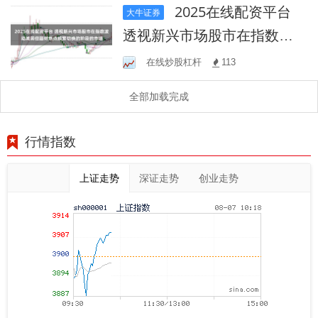
2025在线配资平台
大牛证券
透视新兴市场股市在指数波
动减弱但题材热点频繁切换
在线炒股杠杆
113
的阶段的市场
全部加载完成
行情指数
上证走势
深证走势
创业走势