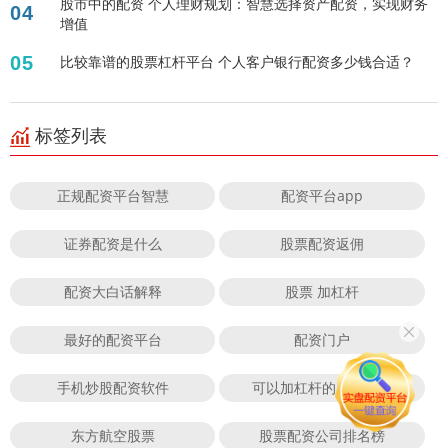
股市中的配资 个人理财规划：智慧选择资产配资，实现财务
04
增值
05
比较靠谱的股票杠杆平台 个人客户银行配资多少钱合适？
标签列表
正规配资平台智慧
配资平台app
证券配资是什么
股票配资返佣
配资大白话解释
股票 加杠杆
最好的配资平台
配资门户
手机炒股配资软件
可以加杠杆的股票平台
东方航空股票
股票配资公司排名榜