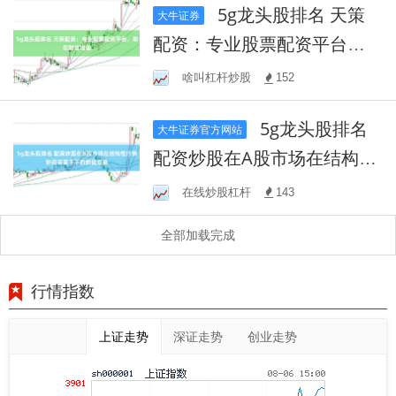
5g龙头股排名 天策
大牛证券
配资：专业股票配资平台，
助您财富增值
啥叫杠杆炒股
152
5g龙头股排名
大牛证券官方网站
配资炒股在A股市场在结构性
行情阶段背景下下的数据观
在线炒股杠杆
143
察
全部加载完成
行情指数
上证走势
深证走势
创业走势