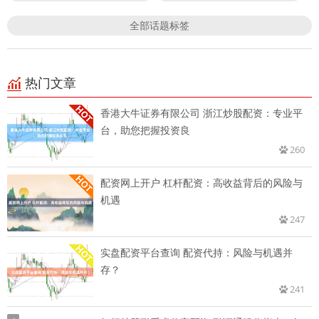
全部话题标签
热门文章
香港大牛证券有限公司 浙江炒股配资：专业平
台，助您把握投资良
260
配资网上开户 杠杆配资：高收益背后的风险与
机遇
247
实盘配资平台查询 配资代持：风险与机遇并
存？
241