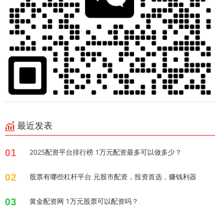
最近发表
01
2025配资平台排行榜 1万元配资最多可以做多少？
02
股票有哪些杠杆平台 元股市配资，投资首选，赚钱利器
03
黄金配资网 1万元股票可以配资吗？