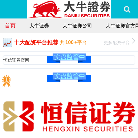
首页
大牛证券
大牛证券公司
大牛证券官方
十大配资平台推荐
更多配资平台
共
100
+平台
恒信证券官网