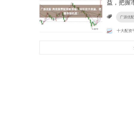
益，把握
广源优
十大配资