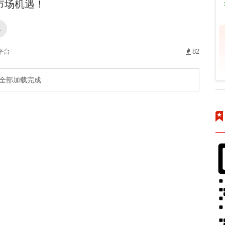
市场机遇！
配
平台
82
全部加载完成