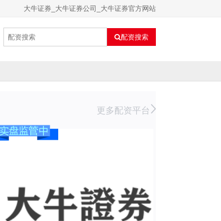
大牛证券_大牛证券公司_大牛证券官方网站
配资搜索
更多配资平台