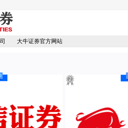
司
大牛证券官方网站