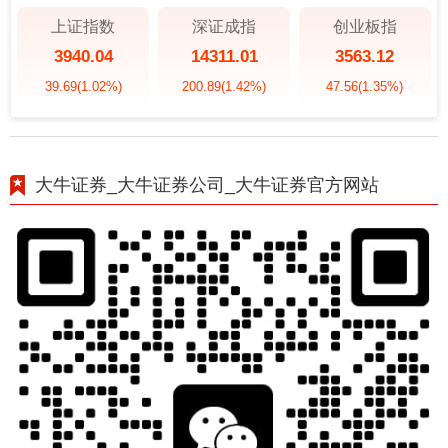
上证指数
深证成指
创业板指
3940.04
14311.01
3563.12
39.69
(1.02%)
200.89
(1.42%)
47.56
(1.35%)
大牛证券_大牛证券公司_大牛证券官方网站