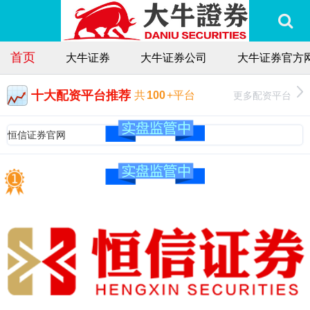
首页
大牛证券
大牛证券公司
大牛证券官方
十大配资平台推荐
更多配资平台
共
100
+平台
恒信证券官网