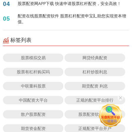
04
股票配资网APP下载 快速申请股票杠杆配资，安全高效！
配资在线股票配资软件 股票杠杆配资申宝廴助您实现资本增
05
值。
标签列表
股票模拟交易
网贷经典配资
股票有杠杆购买吗
杠杆炒股利息
中联重科股票
期货配资 利息
中国配资大平台
正规的配资平台排行
散户股票配资
股票配资软件租用
期货资金配资
正规配资平台开户