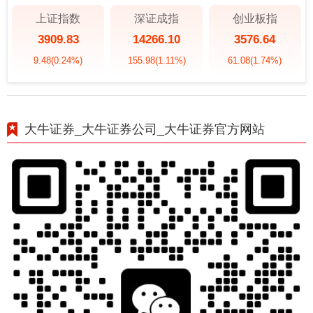
上证指数
深证成指
创业板指
3909.83
14266.10
3576.64
9.48
(0.24%)
155.98
(1.11%)
61.08
(1.74%)
大牛证券_大牛证券公司_大牛证券官方网站