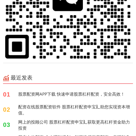
最近发表
01
股票配资网APP下载 快速申请股票杠杆配资，安全高效！
配资在线股票配资软件 股票杠杆配资申宝廴助您实现资本增
02
值。
网上的投顾公司 股票杠杆配资申宝廴获取更高杠杆资金助力
03
投资