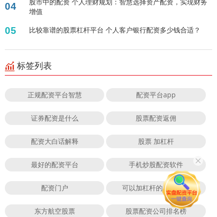
股市中的配资 个人理财规划：智慧选择资产配资，实现财务
04
增值
05
比较靠谱的股票杠杆平台 个人客户银行配资多少钱合适？
标签列表
正规配资平台智慧
配资平台app
证券配资是什么
股票配资返佣
配资大白话解释
股票 加杠杆
最好的配资平台
手机炒股配资软件
配资门户
可以加杠杆的股票平台
东方航空股票
股票配资公司排名榜