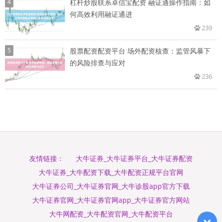
4
杠杆炒股联系卓信宝配资 融证通操作指南：如
何高效利用融证通进
239
5
股票配资配资平台 场外配资核查：监管风暴下
的风险排查与应对
236
大牛证券_大牛证券平台_大牛证券配资
友情链接：
大牛证券_大牛配资下载_大牛配资正规平台官网
大牛证券公司_大牛证券官网_大牛诊股app官方下载
大牛证券官网_大牛证券官网app_大牛证券官方网站
大牛网配资_大牛配资官网_大牛配资平台