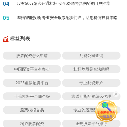
04
没有50万怎么开通杠杆 安全稳健的炒股配资门户推荐
05
摩羯智能投顾 专业安全股票配资门户，助您稳健投资策略
标签列表
股票配资怎么申请
配资公司查询
中国配资平台有多少
杠杆炒股是合法的吗
2025虚假配资平台
专业配资开户
十倍杠杆平台哪个好
靠谱期货配资怎么代理
股票模拟交易
专业的股票配资官网
桐庐股票配资
正规股票平台排行