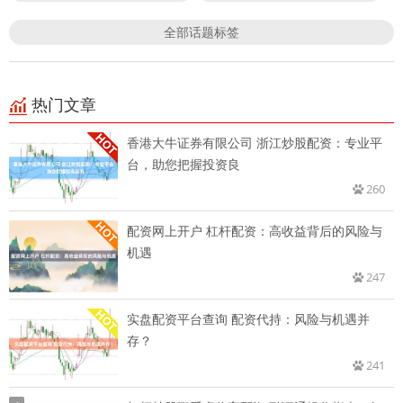
全部话题标签
热门文章
香港大牛证券有限公司 浙江炒股配资：专业平
台，助您把握投资良
260
配资网上开户 杠杆配资：高收益背后的风险与
机遇
247
实盘配资平台查询 配资代持：风险与机遇并
存？
241