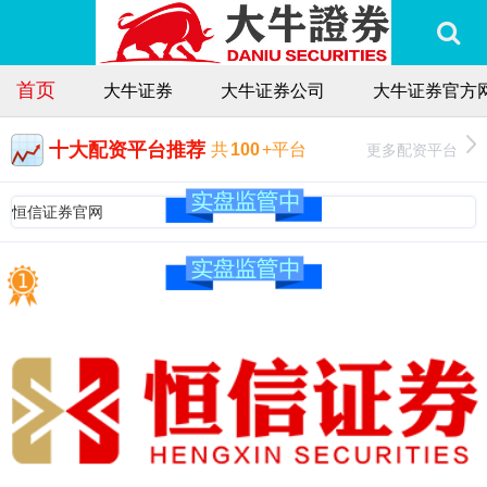
首页
大牛证券
大牛证券公司
大牛证券官方
十大配资平台推荐
更多配资平台
共
100
+平台
恒信证券官网