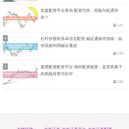
实盘配资平台查询 配资代持：风险与机遇并
存？
241
4
杠杆炒股联系卓信宝配资 融证通操作指南：如
何高效利用融证通进
239
5
股票配资配资平台 场外配资核查：监管风暴下
的风险排查与应对
236