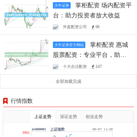
掌柜配资 场内配资平
大牛证券
台：助力投资者放大收益
外盘配资公司
96
掌柜配资 惠城
大牛证券官方网站
股票配资：专业平台，助您
财富增值
十大合法配资
147
全部加载完成
行情指数
上证走势
深证走势
创业走势