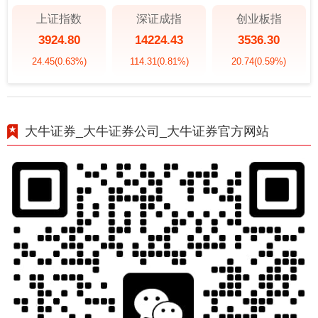
上证指数
深证成指
创业板指
3924.80
14224.43
3536.30
24.45
(0.63%)
114.31
(0.81%)
20.74
(0.59%)
大牛证券_大牛证券公司_大牛证券官方网站