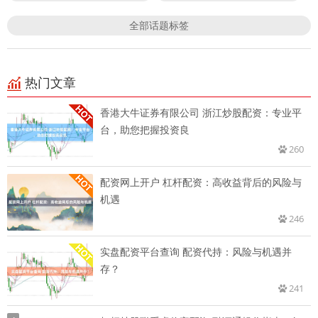
全部话题标签
热门文章
香港大牛证券有限公司 浙江炒股配资：专业平
台，助您把握投资良
260
配资网上开户 杠杆配资：高收益背后的风险与
机遇
246
实盘配资平台查询 配资代持：风险与机遇并
存？
241